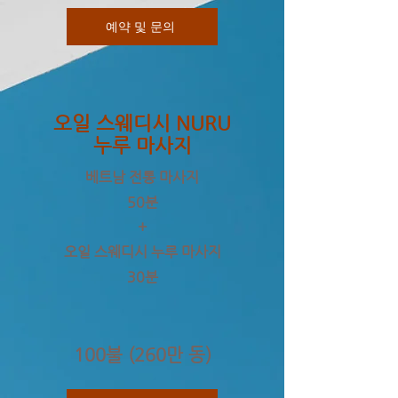
예약 및 문의
오일 스웨디시 NURU
누루 마사지
베트남 전통 마사지
50분
+
오일 스웨디시 누루 마사지
30분
100불 (260만 동)