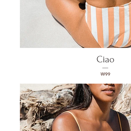
Ciao
가격
₩99