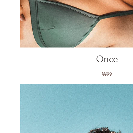
Once
가격
₩99