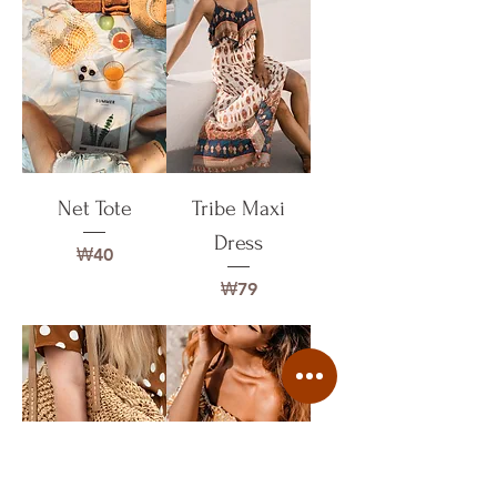
Net Tote
Tribe Maxi
Dress
가격
₩40
가격
₩79