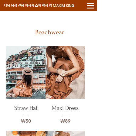
​다낭 남성 전용 마사지 스파 ​맥심 킹 MAXIM KING
Beachwear
Straw Hat
Maxi Dress
가격
가격
₩50
₩89